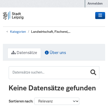
Zum Hauptinhalt wechseln
Anmelden
Kategorien
Landwirtschaft, Fischerei,...
Datensätze
Über uns
Keine Datensätze gefunden
Sortieren nach