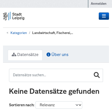
Zum Hauptinhalt wechseln
Anmelden
Kategorien
Landwirtschaft, Fischerei,...
Datensätze
Über uns
Keine Datensätze gefunden
Sortieren nach