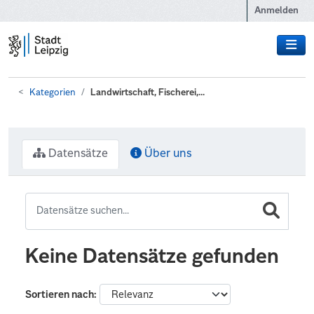
Zum Hauptinhalt wechseln
Anmelden
Kategorien
Landwirtschaft, Fischerei,...
Datensätze
Über uns
Keine Datensätze gefunden
Sortieren nach