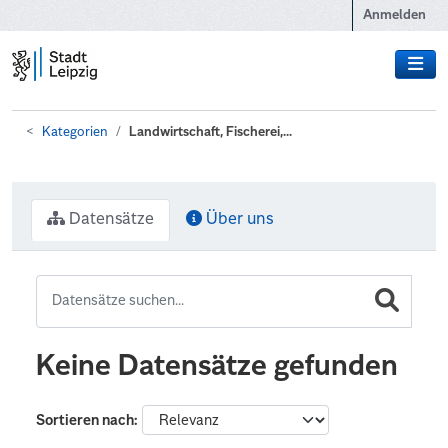
Zum Hauptinhalt wechseln
Anmelden
Kategorien
Landwirtschaft, Fischerei,...
Datensätze
Über uns
Keine Datensätze gefunden
Sortieren nach