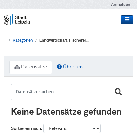
Zum Hauptinhalt wechseln
Anmelden
Kategorien
Landwirtschaft, Fischerei,...
Datensätze
Über uns
Keine Datensätze gefunden
Sortieren nach