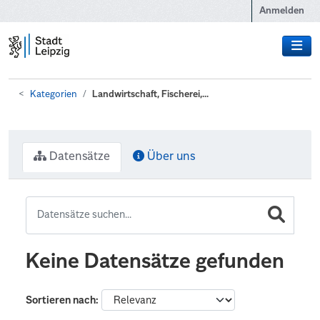
Zum Hauptinhalt wechseln
Anmelden
Kategorien
Landwirtschaft, Fischerei,...
Datensätze
Über uns
Keine Datensätze gefunden
Sortieren nach