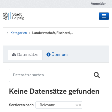
Zum Hauptinhalt wechseln
Anmelden
Kategorien
Landwirtschaft, Fischerei,...
Datensätze
Über uns
Keine Datensätze gefunden
Sortieren nach