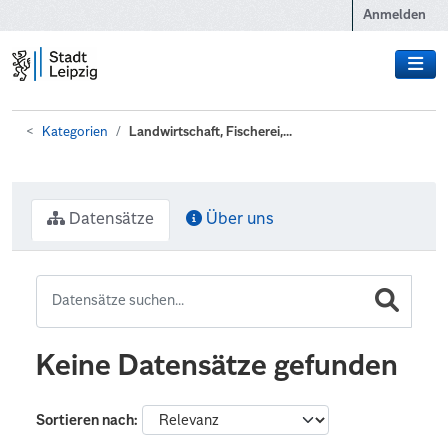
Zum Hauptinhalt wechseln
Anmelden
Kategorien
Landwirtschaft, Fischerei,...
Datensätze
Über uns
Keine Datensätze gefunden
Sortieren nach