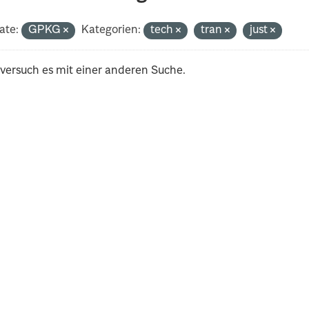
ate:
GPKG
Kategorien:
tech
tran
just
 versuch es mit einer anderen Suche.