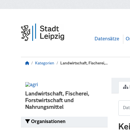
Zum Hauptinhalt wechseln
Datensätze
O
Kategorien
Landwirtschaft, Fischerei,...
Landwirtschaft, Fischerei,
Forstwirtschaft und
Nahrungsmittel
Organisationen
Ke