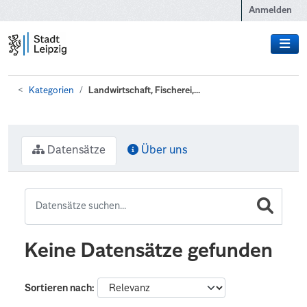
Zum Hauptinhalt wechseln
Anmelden
Kategorien
Landwirtschaft, Fischerei,...
Datensätze
Über uns
Keine Datensätze gefunden
Sortieren nach