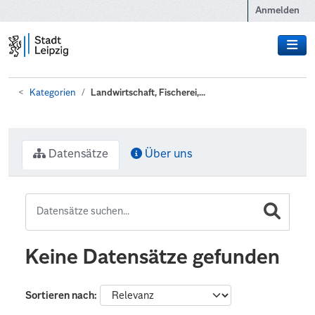
Zum Hauptinhalt wechseln
Anmelden
Kategorien
Landwirtschaft, Fischerei,...
Datensätze
Über uns
Keine Datensätze gefunden
Sortieren nach