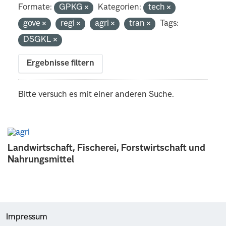
Formate:
GPKG
Kategorien:
tech
gove
regi
agri
tran
Tags:
DSGKL
Ergebnisse filtern
Bitte versuch es mit einer anderen Suche.
Landwirtschaft, Fischerei, Forstwirtschaft und
Nahrungsmittel
Impressum