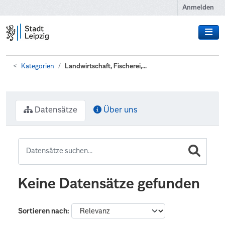
Zum Hauptinhalt wechseln
Anmelden
Kategorien
Landwirtschaft, Fischerei,...
Datensätze
Über uns
Keine Datensätze gefunden
Sortieren nach