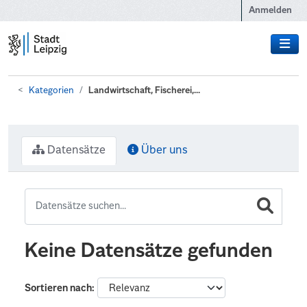
Zum Hauptinhalt wechseln
Anmelden
Kategorien
Landwirtschaft, Fischerei,...
Datensätze
Über uns
Keine Datensätze gefunden
Sortieren nach