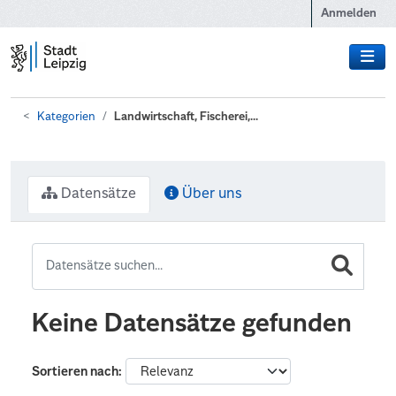
Zum Hauptinhalt wechseln
Anmelden
Kategorien
Landwirtschaft, Fischerei,...
Datensätze
Über uns
Keine Datensätze gefunden
Sortieren nach