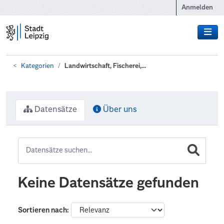
Zum Hauptinhalt wechseln
Anmelden
Kategorien
Landwirtschaft, Fischerei,...
Datensätze
Über uns
Keine Datensätze gefunden
Sortieren nach