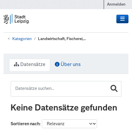
Zum Hauptinhalt wechseln
Anmelden
Kategorien
Landwirtschaft, Fischerei,...
Datensätze
Über uns
Keine Datensätze gefunden
Sortieren nach