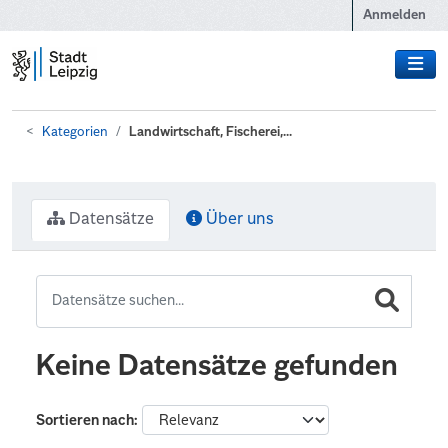
Zum Hauptinhalt wechseln
Anmelden
Kategorien
Landwirtschaft, Fischerei,...
Datensätze
Über uns
Keine Datensätze gefunden
Sortieren nach