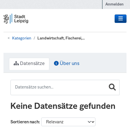
Zum Hauptinhalt wechseln
Anmelden
Kategorien
Landwirtschaft, Fischerei,...
Datensätze
Über uns
Keine Datensätze gefunden
Sortieren nach