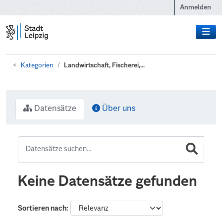
Zum Hauptinhalt wechseln
Anmelden
Kategorien
Landwirtschaft, Fischerei,...
Datensätze
Über uns
Keine Datensätze gefunden
Sortieren nach