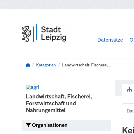
Zum Hauptinhalt wechseln
Datensätze
O
Kategorien
Landwirtschaft, Fischerei,...
Landwirtschaft, Fischerei,
Forstwirtschaft und
Nahrungsmittel
Organisationen
Ke