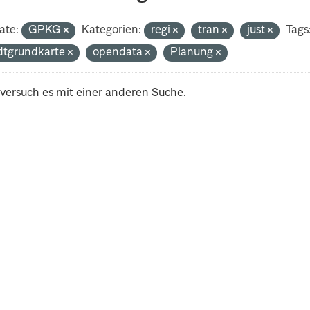
ate:
GPKG
Kategorien:
regi
tran
just
Tags
dtgrundkarte
opendata
Planung
 versuch es mit einer anderen Suche.