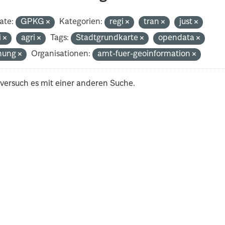
ate:
GPKG
Kategorien:
regi
tran
just
i
agri
Tags:
Stadtgrundkarte
opendata
nung
Organisationen:
amt-fuer-geoinformation
 versuch es mit einer anderen Suche.