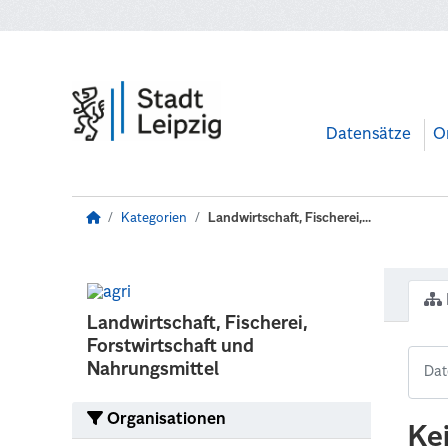
Zum Hauptinhalt wechseln
Datensätze
O
Kategorien
Landwirtschaft, Fischerei,...
Landwirtschaft, Fischerei,
Forstwirtschaft und
Nahrungsmittel
Organisationen
Ke