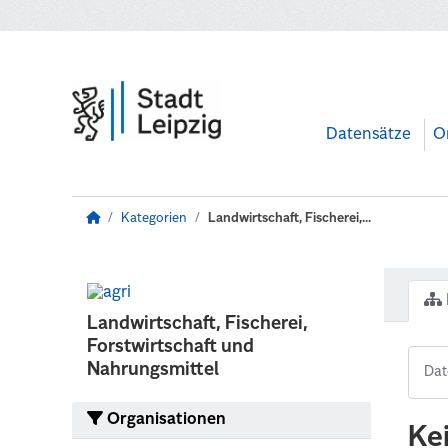
Zum Hauptinhalt wechseln
Datensätze
O
Kategorien
Landwirtschaft, Fischerei,...
Landwirtschaft, Fischerei,
Forstwirtschaft und
Nahrungsmittel
Organisationen
Ke