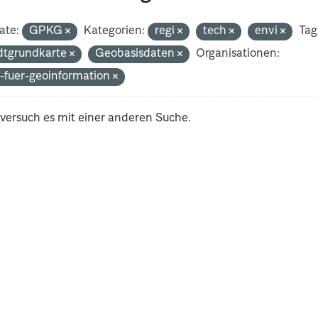
ate:
GPKG
Kategorien:
regi
tech
envi
Tag
dtgrundkarte
Geobasisdaten
Organisationen:
-fuer-geoinformation
 versuch es mit einer anderen Suche.