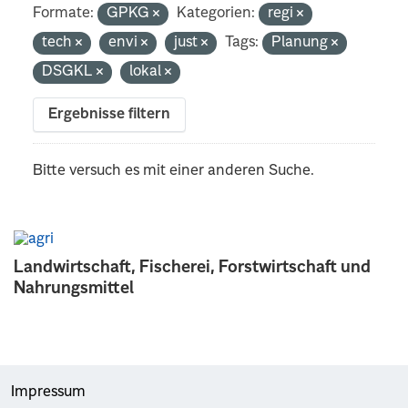
Formate:
GPKG
Kategorien:
regi
tech
envi
just
Tags:
Planung
DSGKL
lokal
Ergebnisse filtern
Bitte versuch es mit einer anderen Suche.
Landwirtschaft, Fischerei, Forstwirtschaft und
Nahrungsmittel
Impressum