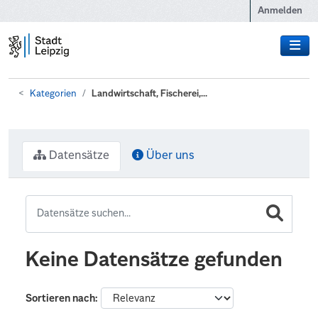
Zum Hauptinhalt wechseln
Anmelden
Kategorien
Landwirtschaft, Fischerei,...
Datensätze
Über uns
Keine Datensätze gefunden
Sortieren nach