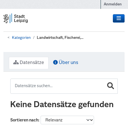
Zum Hauptinhalt wechseln
Anmelden
Kategorien
Landwirtschaft, Fischerei,...
Datensätze
Über uns
Keine Datensätze gefunden
Sortieren nach