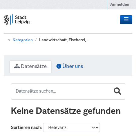
Zum Hauptinhalt wechseln
Anmelden
Kategorien
Landwirtschaft, Fischerei,...
Datensätze
Über uns
Keine Datensätze gefunden
Sortieren nach