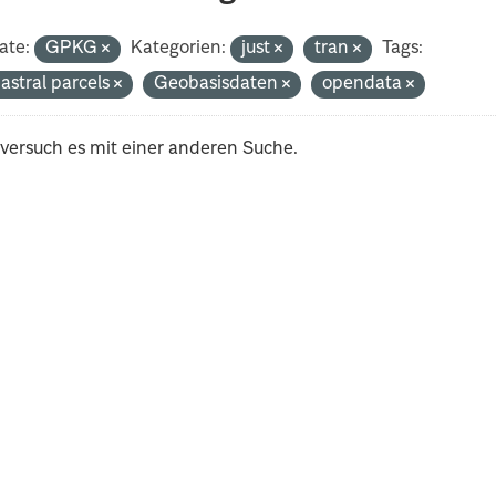
ate:
GPKG
Kategorien:
just
tran
Tags:
astral parcels
Geobasisdaten
opendata
 versuch es mit einer anderen Suche.