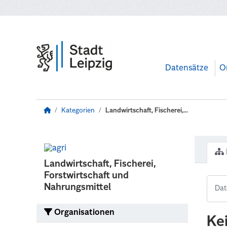
Zum Hauptinhalt wechseln
Datensätze
O
Kategorien
Landwirtschaft, Fischerei,...
Landwirtschaft, Fischerei,
Forstwirtschaft und
Nahrungsmittel
Organisationen
Ke