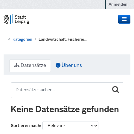
Zum Hauptinhalt wechseln
Anmelden
Kategorien
Landwirtschaft, Fischerei,...
Datensätze
Über uns
Keine Datensätze gefunden
Sortieren nach