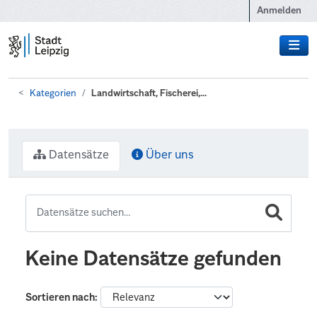
Zum Hauptinhalt wechseln
Anmelden
Kategorien
Landwirtschaft, Fischerei,...
Datensätze
Über uns
Keine Datensätze gefunden
Sortieren nach