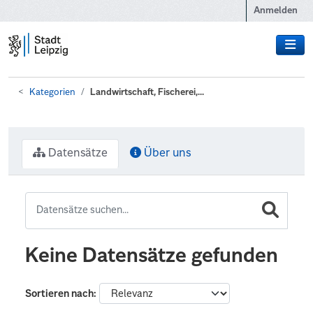
Zum Hauptinhalt wechseln
Anmelden
Kategorien
Landwirtschaft, Fischerei,...
Datensätze
Über uns
Keine Datensätze gefunden
Sortieren nach