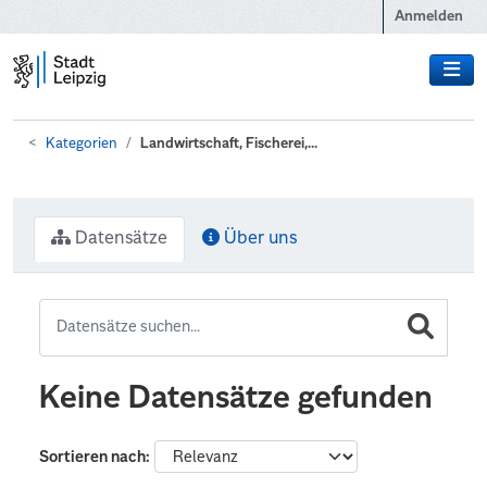
Zum Hauptinhalt wechseln
Anmelden
Kategorien
Landwirtschaft, Fischerei,...
Datensätze
Über uns
Keine Datensätze gefunden
Sortieren nach