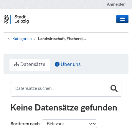
Zum Hauptinhalt wechseln
Anmelden
Kategorien
Landwirtschaft, Fischerei,...
Datensätze
Über uns
Keine Datensätze gefunden
Sortieren nach