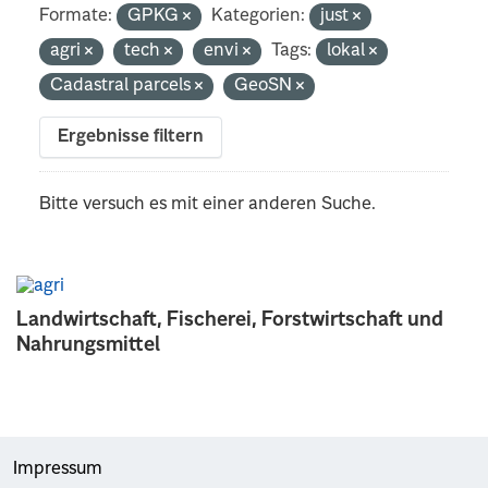
Formate:
GPKG
Kategorien:
just
agri
tech
envi
Tags:
lokal
Cadastral parcels
GeoSN
Ergebnisse filtern
Bitte versuch es mit einer anderen Suche.
Landwirtschaft, Fischerei, Forstwirtschaft und
Nahrungsmittel
Impressum