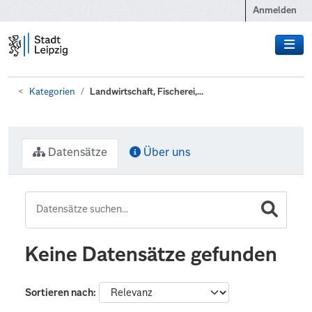
Zum Hauptinhalt wechseln
Anmelden
Kategorien
Landwirtschaft, Fischerei,...
Datensätze
Über uns
Keine Datensätze gefunden
Sortieren nach