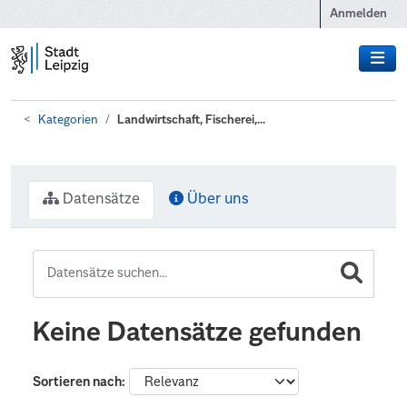
Zum Hauptinhalt wechseln
Anmelden
Kategorien
Landwirtschaft, Fischerei,...
Datensätze
Über uns
Keine Datensätze gefunden
Sortieren nach