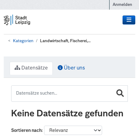
Zum Hauptinhalt wechseln
Anmelden
Kategorien
Landwirtschaft, Fischerei,...
Datensätze
Über uns
Keine Datensätze gefunden
Sortieren nach