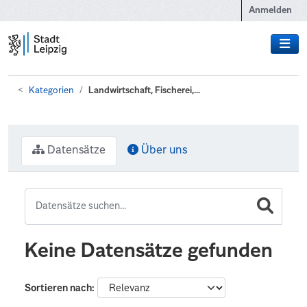
Zum Hauptinhalt wechseln
Anmelden
Kategorien
Landwirtschaft, Fischerei,...
Datensätze
Über uns
Keine Datensätze gefunden
Sortieren nach