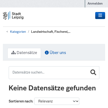
Zum Hauptinhalt wechseln
Anmelden
Kategorien
Landwirtschaft, Fischerei,...
Datensätze
Über uns
Keine Datensätze gefunden
Sortieren nach