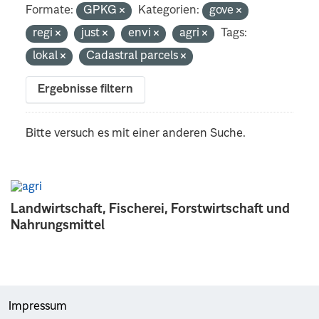
Formate:
GPKG
Kategorien:
gove
regi
just
envi
agri
Tags:
lokal
Cadastral parcels
Ergebnisse filtern
Bitte versuch es mit einer anderen Suche.
Landwirtschaft, Fischerei, Forstwirtschaft und
Nahrungsmittel
Impressum