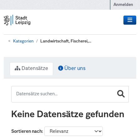
Zum Hauptinhalt wechseln
Anmelden
Kategorien
Landwirtschaft, Fischerei,...
Datensätze
Über uns
Keine Datensätze gefunden
Sortieren nach