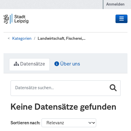
Zum Hauptinhalt wechseln
Anmelden
Kategorien
Landwirtschaft, Fischerei,...
Datensätze
Über uns
Keine Datensätze gefunden
Sortieren nach