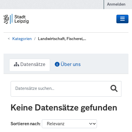
Zum Hauptinhalt wechseln
Anmelden
Kategorien
Landwirtschaft, Fischerei,...
Datensätze
Über uns
Keine Datensätze gefunden
Sortieren nach