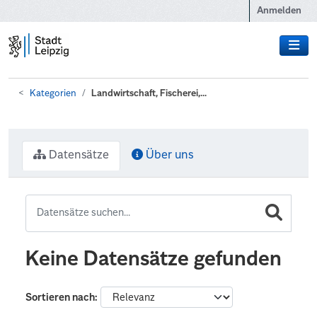
Zum Hauptinhalt wechseln
Anmelden
Kategorien
Landwirtschaft, Fischerei,...
Datensätze
Über uns
Keine Datensätze gefunden
Sortieren nach