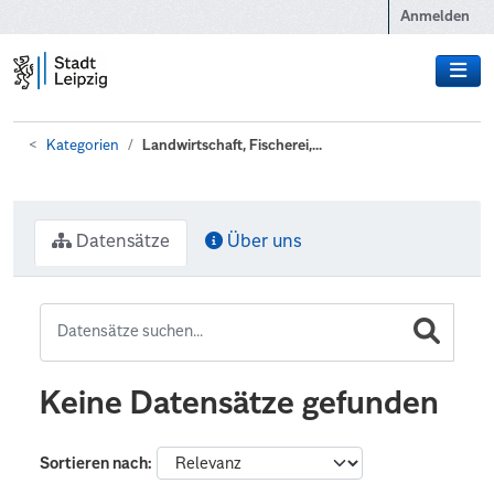
Zum Hauptinhalt wechseln
Anmelden
Kategorien
Landwirtschaft, Fischerei,...
Datensätze
Über uns
Keine Datensätze gefunden
Sortieren nach