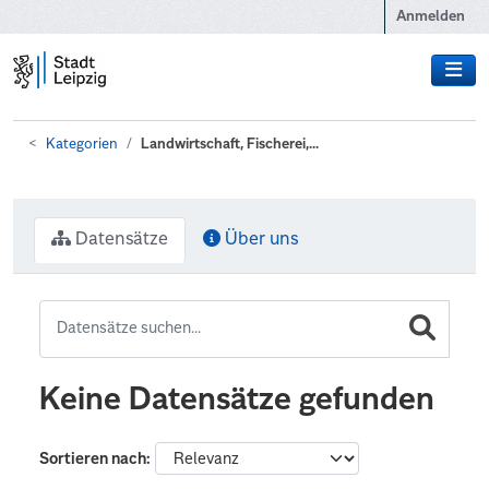
Zum Hauptinhalt wechseln
Anmelden
Kategorien
Landwirtschaft, Fischerei,...
Datensätze
Über uns
Keine Datensätze gefunden
Sortieren nach