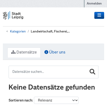
Zum Hauptinhalt wechseln
Anmelden
Kategorien
Landwirtschaft, Fischerei,...
Datensätze
Über uns
Keine Datensätze gefunden
Sortieren nach