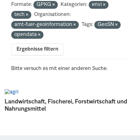
Formate:
GPKG
Kategorien:
envi
tech
Organisationen:
amt-fuer-geoinformation
Tags:
GeoSN
opendata
Ergebnisse filtern
Bitte versuch es mit einer anderen Suche.
Landwirtschaft, Fischerei, Forstwirtschaft und
Nahrungsmittel