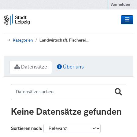
Zum Hauptinhalt wechseln
Anmelden
Kategorien
Landwirtschaft, Fischerei,...
Datensätze
Über uns
Keine Datensätze gefunden
Sortieren nach