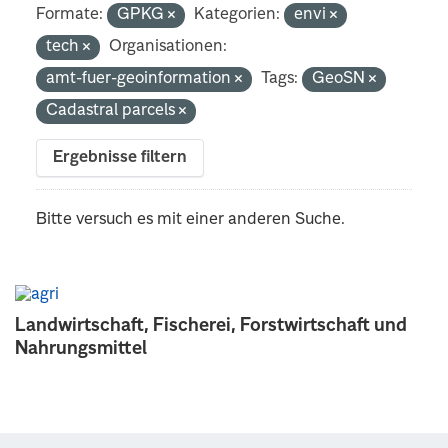
Formate:
GPKG
Kategorien:
envi
tech
Organisationen:
amt-fuer-geoinformation
Tags:
GeoSN
Cadastral parcels
Ergebnisse filtern
Bitte versuch es mit einer anderen Suche.
Landwirtschaft, Fischerei, Forstwirtschaft und
Nahrungsmittel