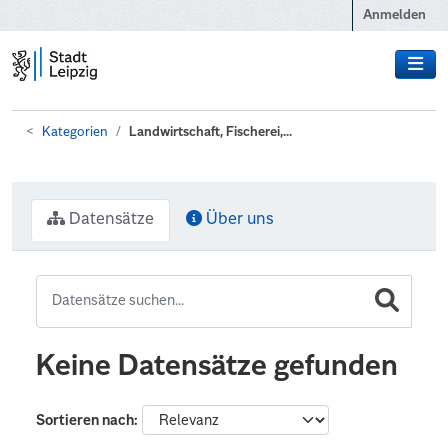
Zum Hauptinhalt wechseln
Anmelden
Kategorien
Landwirtschaft, Fischerei,...
Datensätze
Über uns
Keine Datensätze gefunden
Sortieren nach