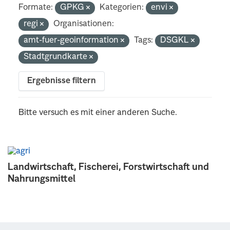
Formate:
GPKG
Kategorien:
envi
regi
Organisationen:
amt-fuer-geoinformation
Tags:
DSGKL
Stadtgrundkarte
Ergebnisse filtern
Bitte versuch es mit einer anderen Suche.
Landwirtschaft, Fischerei, Forstwirtschaft und
Nahrungsmittel