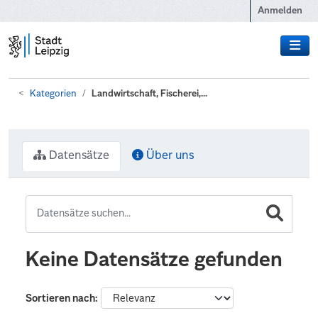
Zum Hauptinhalt wechseln
Anmelden
Kategorien
Landwirtschaft, Fischerei,...
Datensätze
Über uns
Keine Datensätze gefunden
Sortieren nach