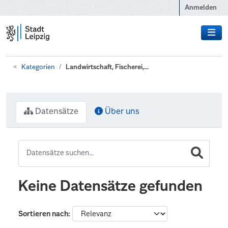
Zum Hauptinhalt wechseln
Anmelden
Kategorien
Landwirtschaft, Fischerei,...
Datensätze
Über uns
Keine Datensätze gefunden
Sortieren nach