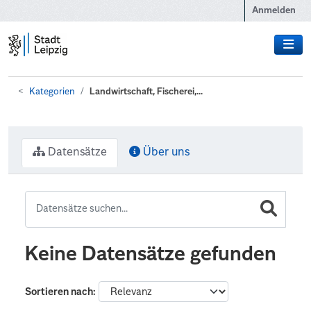
Zum Hauptinhalt wechseln
Anmelden
Kategorien
Landwirtschaft, Fischerei,...
Datensätze
Über uns
Keine Datensätze gefunden
Sortieren nach