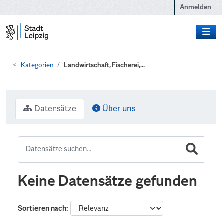
Zum Hauptinhalt wechseln
Anmelden
Kategorien
Landwirtschaft, Fischerei,...
Datensätze
Über uns
Keine Datensätze gefunden
Sortieren nach