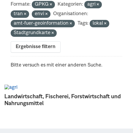
Formate:
GPKG
Kategorien:
agri
tran
envi
Organisationen:
amt-fuer-geoinformation
Tags:
lokal
Stadtgrundkarte
Ergebnisse filtern
Bitte versuch es mit einer anderen Suche.
Landwirtschaft, Fischerei, Forstwirtschaft und
Nahrungsmittel