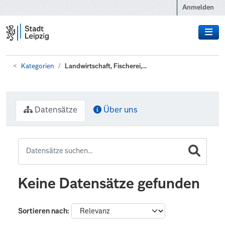
Zum Hauptinhalt wechseln
Anmelden
Kategorien
Landwirtschaft, Fischerei,...
Datensätze
Über uns
Keine Datensätze gefunden
Sortieren nach